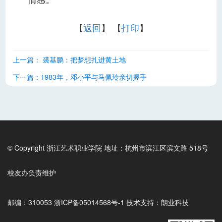
情感。
【
返回
】 【
打印
】
上一篇：
裘基鹏：把梦想扎进黄土地
下一篇：
1983年，邓小平与马佩玲亲切握手
© Copyright 浙江艺术职业学院 地址：杭州市滨江区滨文路 518号
校友办负责维护
邮编：310053 浙ICP备05014568号-1 技术支持：朗业科技