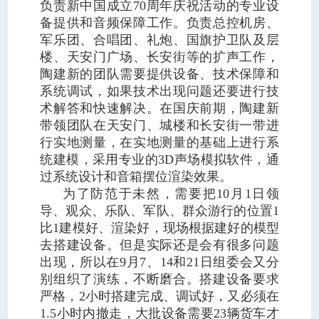
负责新中国成立70周年庆祝活动的专业设
备提供和音频保障工作。负责总控机房、
军乐团、合唱团、礼炮、国旗护卫队及层
楼、天安门广场、长安街等的扩声工作，
陶建新的团队需要提供设备、技术保障和
系统调试，如果技术出现问题还要进行技
术解答和快速解决。在国庆前期，陶建新
带领团队在天安门、城楼和长安街一带进
行实地测量，在实地测量的基础上进行系
统建模，采用专业的3D声场模拟软件，通
过系统设计和音箱摆位渲染效果。
为了防范于未然，需要把10月1日领
导、观众、乐队、军队、群众游行的位置1
比1建模好、渲染好，现场根据建好的模型
去搭建设备。但是实际还是会有很多问题
出现，所以在9月7、14和21日组委会又分
别组织了演练，不断磨合。搭建设备要求
严格，2小时搭建完成、调试好，又必须在
1.5小时内撤走，大批设备需要23辆货车才