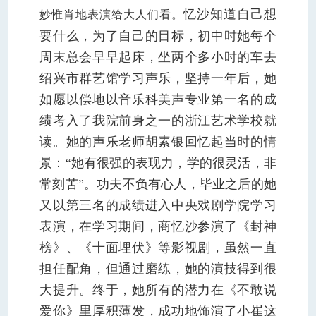
忆沙知道自己想
妙惟肖地表演给大人们看。
要什么，为了自己的目标，初中时她每个
周末总会早早起床，坐两个多小时的车去
绍兴市群艺馆学习声乐，坚持一年后，她
如愿以偿地以音乐科美声专业第一名的成
绩考入了我院前身之一的浙江艺术学校就
读。她的声乐老师胡素银回忆起当时的情
景：“她有很强的表现力，学的很灵活，非
常刻苦”。功夫不负有心人，毕业之后的她
又以第三名的成绩进入中央戏剧学院学习
表演，
在学习期间，商忆沙参演了《封神
榜》、《十面埋伏》等影视剧，虽然一直
担任配角，但
通过磨练，她的演技得到很
大提升。终于，她所有的潜力在
《不敢说
爱你》
里厚积薄发，成功地饰演了小崔这